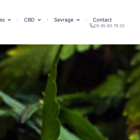
es
CBD
Sevrage
Contact
05 65 60 79 33