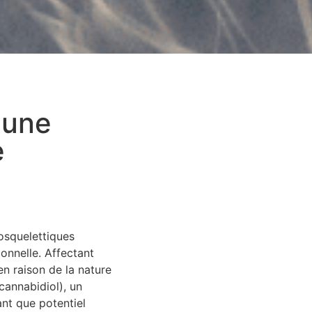
 une
e
osquelettiques
onnelle. Affectant
en raison de la nature
annabidiol), un
ant que potentiel