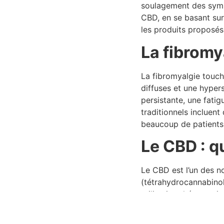
soulagement des sympt
CBD, en se basant sur
les produits proposés
La fibromy
La fibromyalgie touch
diffuses et une hypers
persistante, une fatig
traditionnels incluent
beaucoup de patients 
Le CBD : q
Le CBD est l’un des 
(tétrahydrocannabinol)
utilisation thérapeut
récepteurs impliqués 
l’inflammation et l’hu