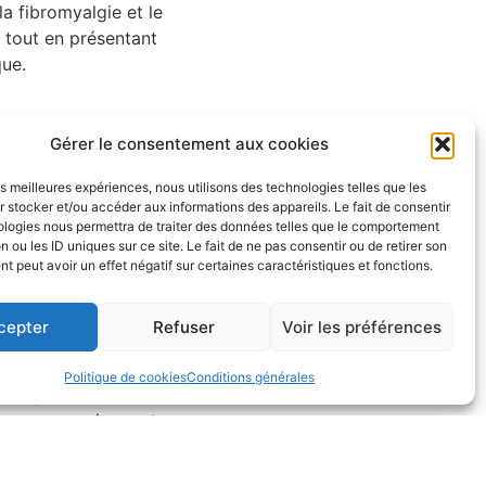
a fibromyalgie et le
 tout en présentant
que.
Gérer le consentement aux cookies
urs chroniques
les meilleures expériences, nous utilisons des technologies telles que les
ouvent une douleur
 stocker et/ou accéder aux informations des appareils. Le fait de consentir
ives. Les traitements
ologies nous permettra de traiter des données telles que le comportement
nitives, mais
n ou les ID uniques sur ce site. Le fait de ne pas consentir ou de retirer son
 peut avoir un effet négatif sur certaines caractéristiques et fonctions.
cepter
Refuser
Voir les préférences
irement au THC
Politique de cookies
Conditions générales
ayant pour une
 corps, un réseau de
compris la douleur,