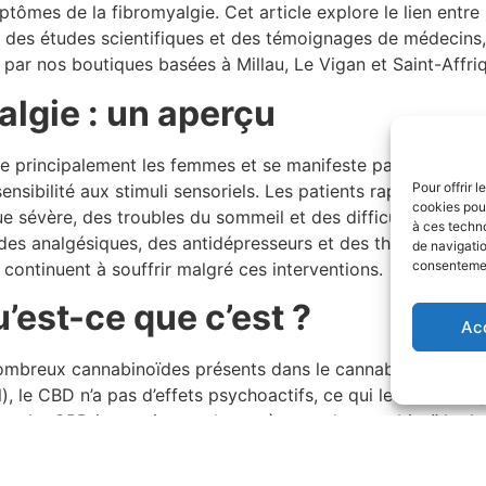
ômes de la fibromyalgie. Cet article explore le lien entre l
 des études scientifiques et des témoignages de médecins,
 par nos boutiques basées à Millau, Le Vigan et Saint-Affri
algie : un aperçu
e principalement les femmes et se manifeste par des doule
Pour offrir 
ensibilité aux stimuli sensoriels. Les patients rapportent s
cookies pour
ue sévère, des troubles du sommeil et des difficultés cognit
à ces techn
 des analgésiques, des antidépresseurs et des thérapies cog
de navigatio
consentement
continuent à souffrir malgré ces interventions.
u’est-ce que c’est ?
Ac
nombreux cannabinoïdes présents dans le cannabis. Contra
, le CBD n’a pas d’effets psychoactifs, ce qui le rend attr
ique. Le CBD interagit avec le système endocannabinoïde du
dans la régulation de diverses fonctions physiologiques, y 
meur.