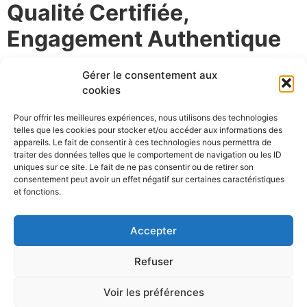
Qualité Certifiée,
Engagement Authentique
La certification AFNOR est une reconnaissance de
Gérer le consentement aux
l’excellence de Bobble Liquide, attestant de la
cookies
conformité de ses produits aux normes de sécurité et
Pour offrir les meilleures expériences, nous utilisons des technologies
de qualité les plus élevées. Cette distinction souligne
telles que les cookies pour stocker et/ou accéder aux informations des
l’engagement de Bobble Liquide à fournir une
appareils. Le fait de consentir à ces technologies nous permettra de
expérience de vape sûre et satisfaisante, renforçant la
traiter des données telles que le comportement de navigation ou les ID
uniques sur ce site. Le fait de ne pas consentir ou de retirer son
confiance des consommateurs dans la marque.
consentement peut avoir un effet négatif sur certaines caractéristiques
et fonctions.
Accepter
Refuser
Les Collections Phares de
Voir les préférences
Bobble Liquide : Innovation